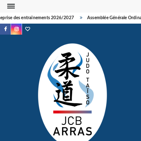
Skip
to
eprise des entraînements 2026/2027
Assemblée Générale Ordinai
content
Facebook
Instagram
TikTok