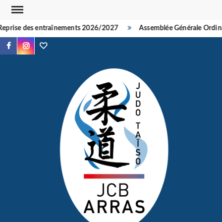
Skip
to
eprise des entraînements 2026/2027
Assemblée Générale Ordinai
content
Facebook
Instagram
TikTok