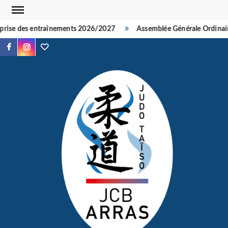
Skip
to
rise des entraînements 2026/2027
Assemblée Générale Ordinair
content
Facebook
Instagram
TikTok