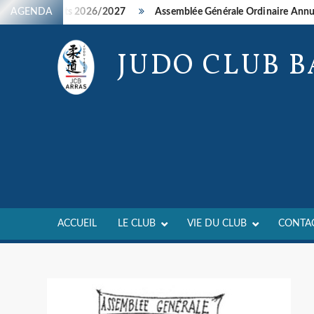
Skip
 entraînements 2026/2027
AGENDA
Assemblée Générale Ordinaire Annuell
to
content
JUDO CLUB 
ACCUEIL
LE CLUB
VIE DU CLUB
CONTA