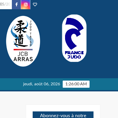
Facebook
Instagram
TikTok
/2026
Soirée Judo – 24/01/2026
Parents en Kimono – 24
jeudi, août 06, 2026
1:26:00 AM
Abonnez-vous à notre