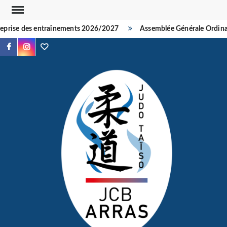
Skip
to
prise des entraînements 2026/2027
Assemblée Générale Ordinair
content
Facebook
Instagram
TikTok