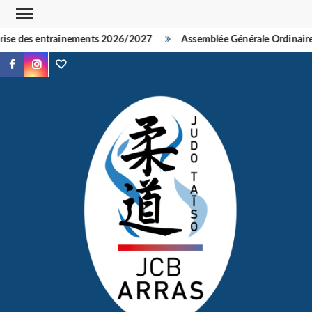
Skip
to
e des entraînements 2026/2027
Assemblée Générale Ordinaire An
content
Facebook
Instagram
TikTok