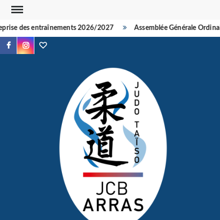
Skip
to
rise des entraînements 2026/2027
Assemblée Générale Ordinaire
content
Facebook
Instagram
TikTok