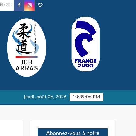
Facebook
Instagram
TikTok
/2026
Soirée Judo – 24/01/2026
Parents en Kimono – 24
jeudi, août 06, 2026
10:39:07 PM
Abonnez-vous à notre