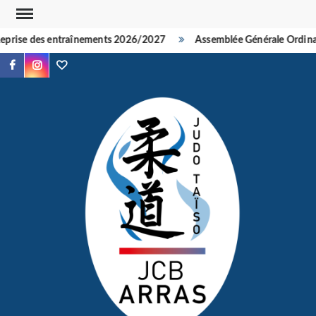
Skip
to
prise des entraînements 2026/2027
Assemblée Générale Ordinair
content
Facebook
Instagram
TikTok