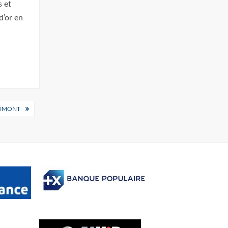
s et
d’or en
DIMONT