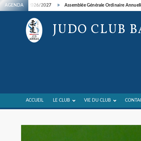
Skip
ements 2026/2027
AGENDA
Assemblée Générale Ordinaire Annuelle – 26/
to
content
JUDO CLUB 
ACCUEIL
LE CLUB
VIE DU CLUB
CONTA