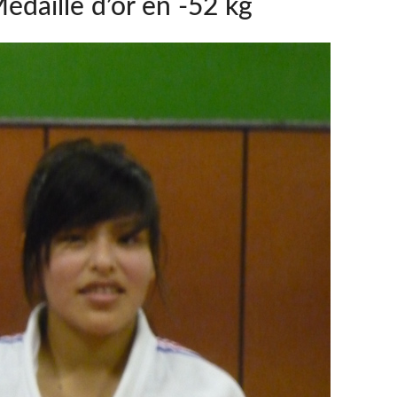
édaille d’or en -52 kg