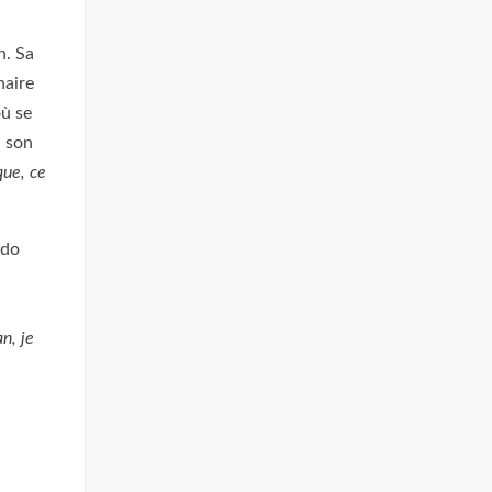
n. Sa
naire
où se
, son
que, ce
udo
n, je