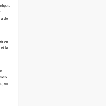
hnique.
r
 a de
aisser
et la
de
Aimen
, j’en