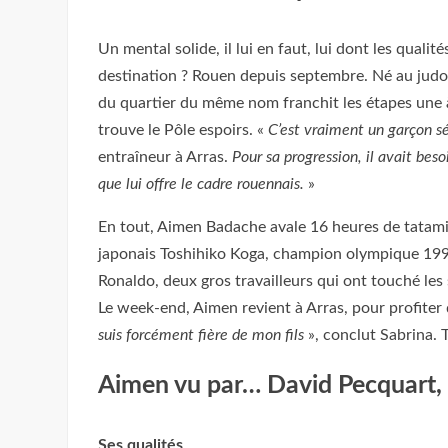
Un mental solide, il lui en faut, lui dont les qualit
destination ? Rouen depuis septembre. Né au judo 
du quartier du même nom franchit les étapes une à
trouve le Pôle espoirs. «
C’est vraiment un garçon sé
entraîneur à Arras.
Pour sa progression, il avait bes
que lui offre le cadre rouennais.
»
En tout, Aimen Badache avale 16 heures de tatami 
japonais Toshihiko Koga, champion olympique 1992
Ronaldo, deux gros travailleurs qui ont touché le
Le week-end, Aimen revient à Arras, pour profiter 
suis forcément fière de mon fils
», conclut Sabrina. T
Aimen vu par… David Pecquart, 
Ses qualités