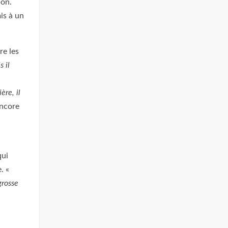
pon.
is à un
re les
s il
ère, il
encore
qui
. «
grosse