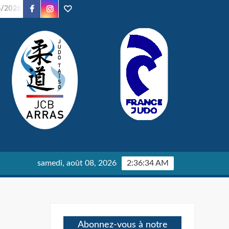
Facebook
Instagram
TikTok
26
Soirée Judo – 24/01/2026
Parents en Kimono – 24/01
samedi, août 08, 2026
2:36:35 AM
Abonnez-vous à notre