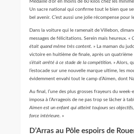
Médaillé d’or en moins de 60 kilos chez les minim
Un sacre national qui confirme tout le bien que s
bel avenir. C’est aussi une jolie récompense pour 
Dans la voiture qui le ramenait de Villebon, dimanc
messages de félicitations. Serein mais heureux. «
C
était quand même très content.
» La maman du judok
victoire en huitième de finale, après un quatrièm
s’était arrêté à ce stade de la compétition.
» Alors, q
l’estocade sur une nouvelle marque ultime, les mou
évidemment envahi tout le camp d’Aimen, dont Nadj
Au final, l’une des plus grosses frayeurs du week-en
imposa à l’Arrageois de ne pas trop se lâcher à tab
Aimen est un enfant qui atteint toujours ses objectifs
force intérieure.
»
D’Arras au Pôle espoirs de Roue