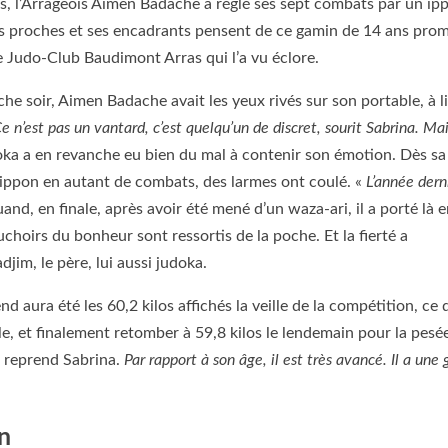
es, l’Arrageois Aimen Badache a réglé ses sept combats par un ip
es proches et ses encadrants pensent de ce gamin de 14 ans prom
le Judo-Club Baudimont Arras qui l’a vu éclore.
he soir, Aimen Badache avait les yeux rivés sur son portable, à li
e n’est pas un vantard, c’est quelqu’un de discret, sourit Sabrina. Mai
a a en revanche eu bien du mal à contenir son émotion. Dès sa
e ippon en autant de combats, des larmes ont coulé. «
L’année derni
uand, en finale, après avoir été mené d’un waza-ari, il a porté là 
choirs du bonheur sont ressortis de la poche. Et la fierté a
im, le père, lui aussi judoka.
d aura été les 60,2 kilos affichés la veille de la compétition, ce 
le, et finalement retomber à 59,8 kilos le lendemain pour la pesée
,
reprend Sabrina.
Par rapport à son âge, il est très avancé. Il a une 
n