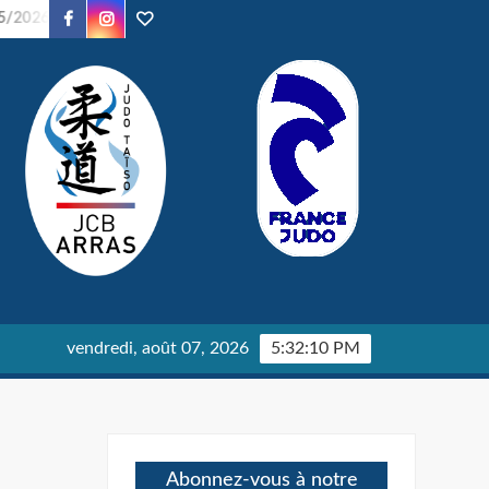
Facebook
Instagram
TikTok
2026
Soirée Judo – 24/01/2026
Parents en Kimono – 24/
vendredi, août 07, 2026
5:32:10 PM
Abonnez-vous à notre