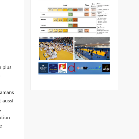
n plus
t
 mamans
t aussi
,
ation
e