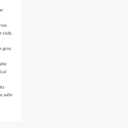
ar
rois
e club,
e gros
aite
 Lui
ats
a suite