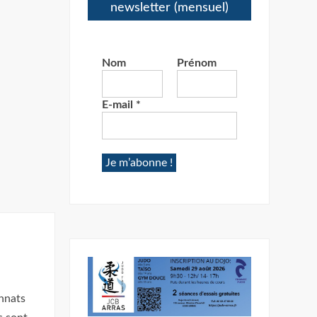
newsletter (mensuel)
Nom
Prénom
E-mail
*
onnats