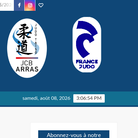
Facebook
Instagram
TikTok
026
Soirée Judo – 24/01/2026
Parents en Kimono – 24/01
samedi, août 08, 2026
3:06:55 PM
Abonnez-vous à notre