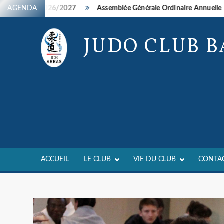
Skip
nements 2026/2027
AGENDA
Assemblée Générale Ordinaire Annuelle – 26/
to
content
JUDO CLUB 
ACCUEIL
LE CLUB
VIE DU CLUB
CONTA