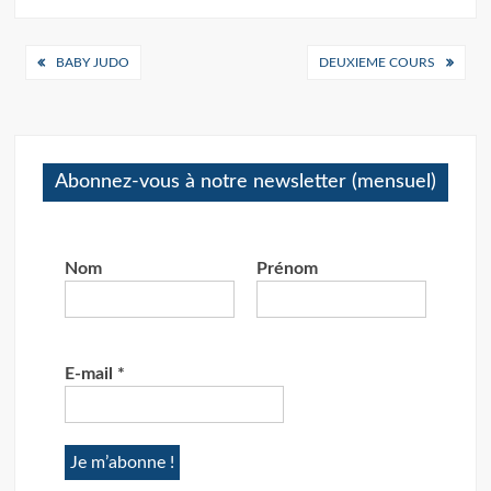
Navigation
BABY JUDO
DEUXIEME COURS
de
l’article
Abonnez-vous à notre newsletter (mensuel)
Nom
Prénom
E-mail
*