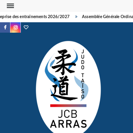
Skip
to
prise des entraînements 2026/2027
Assemblée Générale Ordinair
content
Facebook
Instagram
TikTok