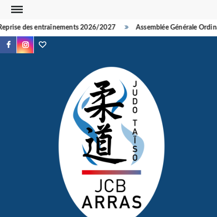
Skip
to
Reprise des entraînements 2026/2027
Assemblée Générale Ordina
content
Facebook
Instagram
TikTok