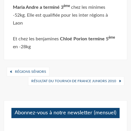
ème
Maria Andre a terminé 3
chez les minimes
-52kg. Elle est qualifiée pour les inter régions à
Laon
ème
Et chez les benjamines
Chloé Porion termine 5
en -28kg
Navigation
RÉGIONS SÉNIORS
de
RÉSULTAT DU TOURNOI DE FRANCE JUNIORS 2010
l’article
Abonnez-vous à notre newsletter (mensuel)