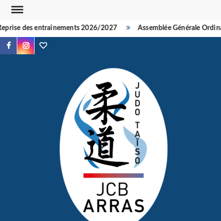
Skip
to
eprise des entraînements 2026/2027
Assemblée Générale Ordinai
content
Facebook
Instagram
TikTok