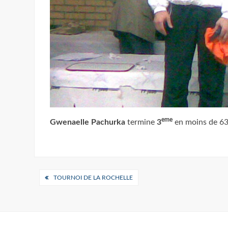
eme
Gwenaelle Pachurka
termine
3
en moins de 6
Navigation
TOURNOI DE LA ROCHELLE
de
l’article