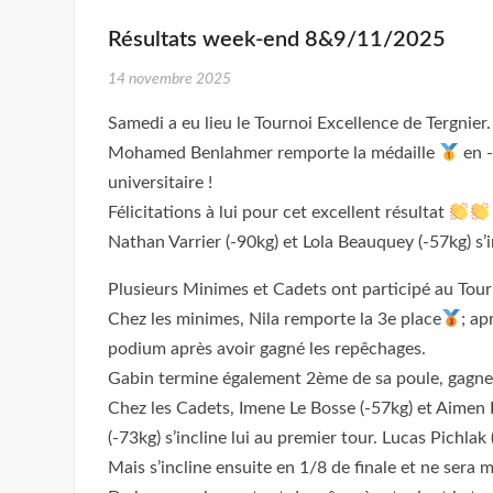
Résultats week-end 8&9/11/2025
14 novembre 2025
Samedi a eu lieu le Tournoi Excellence de Tergnier.
Mohamed Benlahmer remporte la médaille
en -
universitaire !
Félicitations à lui pour cet excellent résultat
Nathan Varrier (-90kg) et Lola Beauquey (-57kg) s
Plusieurs Minimes et Cadets ont participé au Tou
Chez les minimes, Nila remporte la 3e place
; ap
podium après avoir gagné les repêchages.
Gabin termine également 2ème de sa poule, gagne le
Chez les Cadets, Imene Le Bosse (-57kg) et Aimen 
(-73kg) s’incline lui au premier tour. Lucas Pichla
Mais s’incline ensuite en 1/8 de finale et ne ser