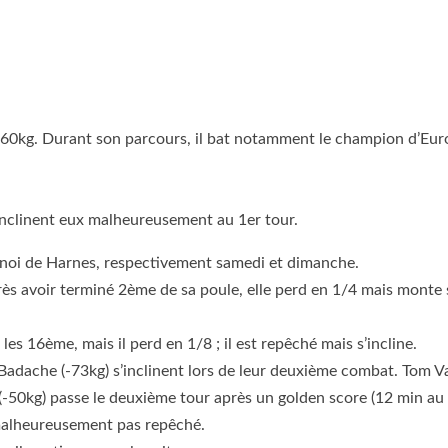
60kg. Durant son parcours, il bat notamment le champion d’Eu
’inclinent eux malheureusement au 1er tour.
rnoi de Harnes, respectivement samedi et dimanche.
rès avoir terminé 2ème de sa poule, elle perd en 1/4 mais monte 
s 16ème, mais il perd en 1/8 ; il est repêché mais s’incline.
Badache (-73kg) s’inclinent lors de leur deuxième combat. Tom Va
k (-50kg) passe le deuxième tour après un golden score (12 min au 
a malheureusement pas repêché.