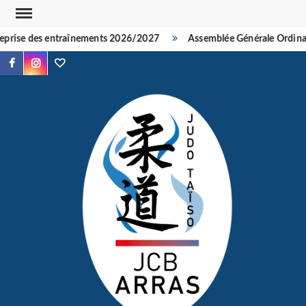
Skip
to
prise des entraînements 2026/2027
Assemblée Générale Ordinair
content
Facebook
Instagram
TikTok