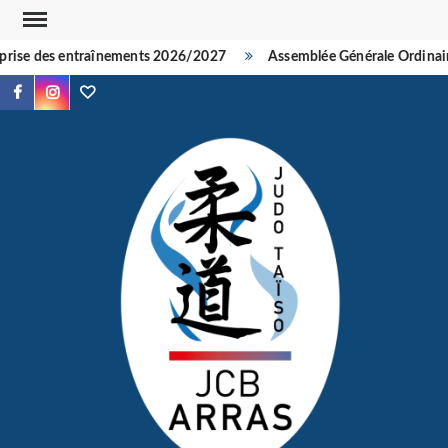
Skip
to
ise des entraînements 2026/2027
Assemblée Générale Ordinaire
content
Facebook
Instagram
TikTok